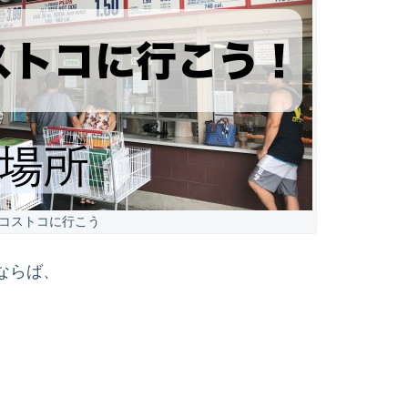
コストコに行こう
ならば、
。
、