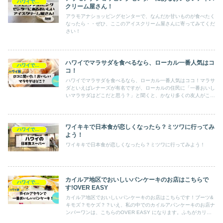
ハワイで食べる
クリーム屋さん！
アラモアナショッピングセンターで、なんだか甘いものが食べたく
なったら・・ぜひ、ここのアイスクリーム屋さんに寄ってみてくだ
さい！
ハワイでマラサダを食べるなら、ローカル一番人気はコ
ハワイで食べる
コ！
ハワイでマラサダを食べるなら、ローカル一番人気はココ！マラサ
ダといえばレナーズが有名ですが、ローカルの住民に「一番おいし
いマラサダはどこだと思う？」と聞くと、かなり多くの友人がこの
パイプラインだと答えます！なんでそんなに人気なのか？くわしく
お伝えします！
ワイキキで日本食が恋しくなったら？ミツワに行ってみ
ハワイで食べる
よう！
ワイキキで日本食が恋しくなったら？ミツワに行ってみよう！
カイルア地区でおいしいパンケーキのお店はこちらで
ハワイで食べる
す!OVER EASY
カイルア地区でおいしいパンケーキのお店はこちらです！ブーツ&
キモズ？モケズ？？いえ、私の中でのカイルアパンケーキのお店ナ
ンバーワンは、こちらのOVER EASY になります。ふちがカリカ
リ、中がふわふわ。カイルアタウンに行った時にはぜひ食べてみて