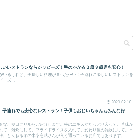
しいレストランならジッピーズ！手のかかる２歳３歳児も安心！
がいるけれど、美味しい料理が食べた〜い！子連れに優しいレストランを
ーズ...
2020.02.10
、子連れでも安心なレストラン！子供もおじいちゃんもみんな好
名な、朝日グリルをご紹介します。牛のエキスがたっぷり入って、旨味が
れて、雑炊にして。フライドライスを入れて、変わり種の雑炊にして。日
味。とんねるずの木梨憲武さんが良く通っているお店でもあります。