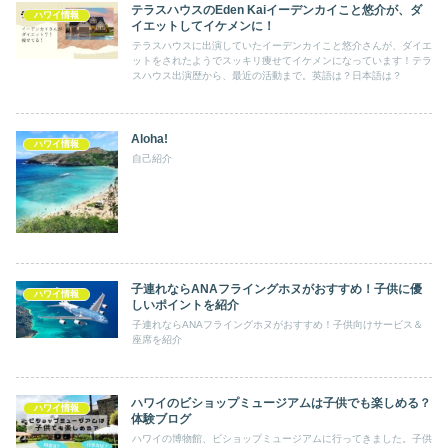
テラスハウスのEden Kaiイーデンカイこと悠介が、ダ
ハワイ情報
イエットしてイケメンに！
テラスハウスに出演していたイーデンカイこと悠介さんが、ダイエ
ットをされたようでスッキリ痩せてイケメンになっています！テラ
スハウス出演歴から、最近の活動まで。英語は？日本語は？
Aloha!
ハワイ情報
自己紹介
子連れならANAフライングホヌがおすすめ！子供に優
ハワイ情報
しいポイントを紹介
子連れならANAフライングホヌがおすすめ！子供向けサービス＆
座席を紹介
ハワイのビショップミュージアムは子供でも楽しめる？
ハワイ情報
体験ブログ
ハワイの博物館、ビショップミュージアムに行ってきました。子供