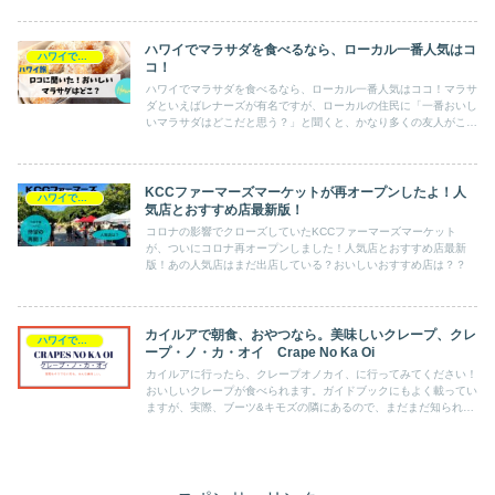
ハワイでマラサダを食べるなら、ローカル一番人気はコ
ハワイで食べる
コ！
ハワイでマラサダを食べるなら、ローカル一番人気はココ！マラサ
ダといえばレナーズが有名ですが、ローカルの住民に「一番おいし
いマラサダはどこだと思う？」と聞くと、かなり多くの友人がこの
パイプラインだと答えます！なんでそんなに人気なのか？くわしく
お伝えします！
KCCファーマーズマーケットが再オープンしたよ！人
ハワイで食べる
気店とおすすめ店最新版！
コロナの影響でクローズしていたKCCファーマーズマーケット
が、ついにコロナ再オープンしました！人気店とおすすめ店最新
版！あの人気店はまだ出店している？おいしいおすすめ店は？？
カイルアで朝食、おやつなら。美味しいクレープ、クレ
ハワイで食べる
ープ・ノ・カ・オイ Crape No Ka Oi
カイルアに行ったら、クレープオノカイ、に行ってみてください！
おいしいクレープが食べられます。ガイドブックにもよく載ってい
ますが、実際、ブーツ&キモズの隣にあるので、まだまだ知られて
いない、ローカルオススメのレストランです。甘い系が好きな方
も、苦手な方も、お食事を楽しめるレストラン！