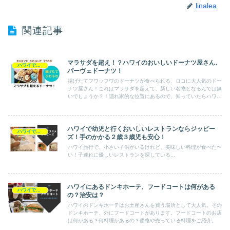
linalea
関連記事
マラサダを超え！？ハワイのおいしいドーナツ屋さん、
ハワイで食べる
パーヴェドーナツ！
揚げたてフワッフワのドーナツが食べられる、ロコに大人気のドー
ナツ屋さん！これはマラサダを超えて、新しい名物となるんでは無
いでしょうか？！隠れ家的な位置にあるので、知っていたらハワイ
通！！
ハワイで幼児と行くおいしいレストランならジッピー
ハワイで食べる
ズ！手のかかる２歳３歳児も安心！
ハワイ旅行で、小さい子供がいるけれど、美味しい料理が食べた〜
い！子連れに優しいレストランを探している...
ハワイにあるドンキホーテ、フードコートは何がある
ハワイで食べる
の？治安は？
ハワイのドンキホーテはお土産さんを買う場所として大人気。その
ドンキホーテ、外にフードコートがあります。フードコートのお店
は何がある？何料理があるの？価格や売っている料理をご紹介。