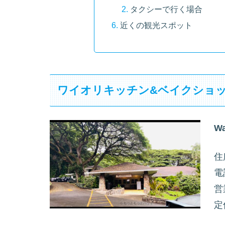
タクシーで行く場合
近くの観光スポット
ワイオリキッチン&ベイクショップ【Wa
Wa
住所
電
営
定