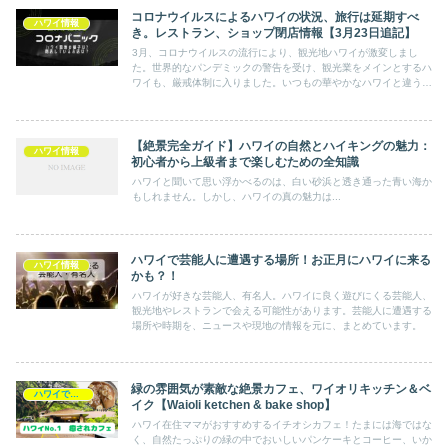
コロナウイルスによるハワイの状況、旅行は延期すべ
ハワイ情報
き。レストラン、ショップ閉店情報【3月23日追記】
3月、コロナウイルスの流行により、観光地ハワイが激変しまし
た。世界的なパンデミックの警告を受け、観光業をメインとするハ
ワイも、厳戒体制に入りました。いつもの華やかなハワイと違う、
現地の様子をお伝えします。
【絶景完全ガイド】ハワイの自然とハイキングの魅力：
ハワイ情報
初心者から上級者まで楽しむための全知識
ハワイと聞いて思い浮かべるのは、白い砂浜と透き通った青い海か
もしれません。しかし、ハワイの真の魅力は...
ハワイで芸能人に遭遇する場所！お正月にハワイに来る
ハワイ情報
かも？！
ハワイが好きな芸能人、有名人。ハワイに良く遊びにくる芸能人、
観光地やレストランで会える可能性があります。芸能人に遭遇する
場所や時期を、ニュースや現地の情報を元に、まとめています。
緑の雰囲気が素敵な絶景カフェ、ワイオリキッチン＆ベ
ハワイで食べる
イク【Waioli ketchen & bake shop】
ハワイ在住ママがおすすめするイチオシカフェ！たまには海ではな
く、自然たっぷりの緑の中でおいしいパンケーキとコーヒー、いか