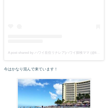
A post shared by ハワイ在住リナレア|ハワイ探検ママ (@linalea.hawaii)
今はかなり混んで来ています！