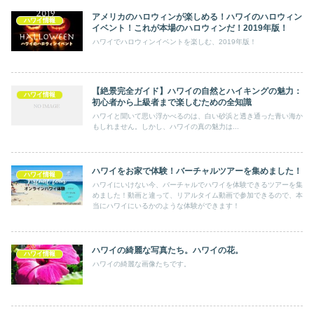
アメリカのハロウィンが楽しめる！ハワイのハロウィン
ハワイ情報
イベント！これが本場のハロウィンだ！2019年版！
ハワイでハロウィンイベントを楽しむ、2019年版！
【絶景完全ガイド】ハワイの自然とハイキングの魅力：
ハワイ情報
初心者から上級者まで楽しむための全知識
ハワイと聞いて思い浮かべるのは、白い砂浜と透き通った青い海か
もしれません。しかし、ハワイの真の魅力は...
ハワイをお家で体験！バーチャルツアーを集めました！
ハワイ情報
ハワイにいけない今、バーチャルでハワイを体験できるツアーを集
めました！動画と違って、リアルタイム動画で参加できるので、本
当にハワイにいるかのような体験ができます！
ハワイの綺麗な写真たち。ハワイの花。
ハワイ情報
ハワイの綺麗な画像たちです。