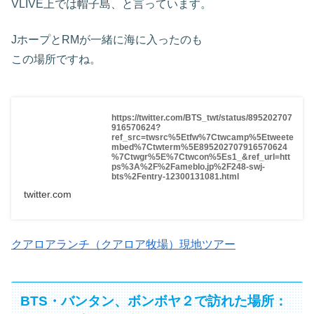
VLIVE上では帽子島、と言っています。
JホープとRMが一緒に海に入ったのも
この場所ですね。
https://twitter.com/BTS_twt/status/895202707
916570624?
ref_src=twsrc%5Etfw%7Ctwcamp%5Etweete
mbed%7Ctwterm%5E895202707916570624
%7Ctwgr%5E%7Ctwcon%5Es1_&ref_url=htt
ps%3A%2F%2Fameblo.jp%2F248-swj-
bts%2Fentry-12300131081.html
twitter.com
クアロアランチ（クアロア牧場）現地ツアー
BTS・バンタン、ボンボヤ２で訪れた場所：