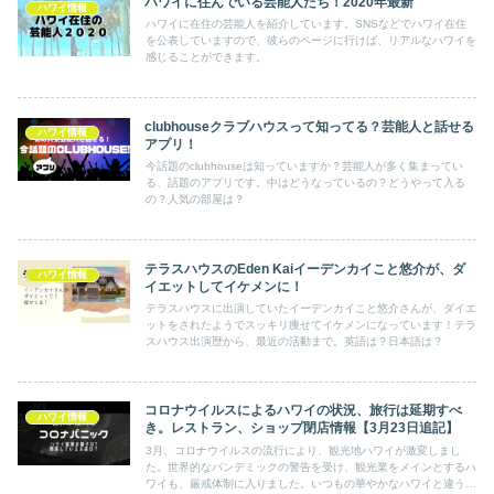
ハワイに住んでいる芸能人たち！2020年最新
ハワイ情報
ハワイに在住の芸能人を紹介しています。SNSなどでハワイ在住
を公表していますので、彼らのページに行けば、リアルなハワイを
感じることができます。
clubhouseクラブハウスって知ってる？芸能人と話せる
ハワイ情報
アプリ！
今話題のclubhouseは知っていますか？芸能人が多く集まってい
る、話題のアプリです。中はどうなっているの？どうやって入る
の？人気の部屋は？
テラスハウスのEden Kaiイーデンカイこと悠介が、ダ
ハワイ情報
イエットしてイケメンに！
テラスハウスに出演していたイーデンカイこと悠介さんが、ダイエ
ットをされたようでスッキリ痩せてイケメンになっています！テラ
スハウス出演歴から、最近の活動まで。英語は？日本語は？
コロナウイルスによるハワイの状況、旅行は延期すべ
ハワイ情報
き。レストラン、ショップ閉店情報【3月23日追記】
3月、コロナウイルスの流行により、観光地ハワイが激変しまし
た。世界的なパンデミックの警告を受け、観光業をメインとするハ
ワイも、厳戒体制に入りました。いつもの華やかなハワイと違う、