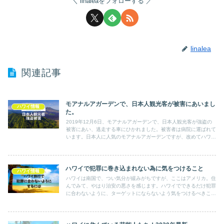
linaleaをフォローする
linalea
関連記事
モアナルアガーデンで、日本人観光客が被害にあいまし
ハワイ情報
た。
2019年12月6日、モアナルアガーデンで、日本人観光客が強盗の
被害にあい、逃走する車にひかれました。被害者は病院に運ばれて
います。日本人に人気のモアナルアガーデンですが、改めてハワイ
はアメリカであるということを、認識して貴重品などは持って行か
ないようにしましょう。
ハワイで犯罪に巻き込まれない為に気をつけること
ハワイ情報
ハワイは南国で、つい気分が緩みがちですが、ここはアメリカ。住
んでみて、やはり治安の悪さを感じます。ハワイでできるだけ犯罪
に合わないように、ターゲットにならないよう気をつけるべきこと
をまとめました。