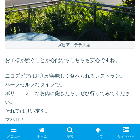
ニコズピア テラス席
お子様が騒ぐことが心配ならこちらも安心ですね。
ニコズピアはお魚が美味しく食べられるレストラン。
ハーフセルフなタイプで。
ボリューミーなお肉に飽きたら、ぜひ行ってみてくださ
い。
それでは良い旅を。
マハロ！
メニュー
ホーム
検索
トップ
サイドバー