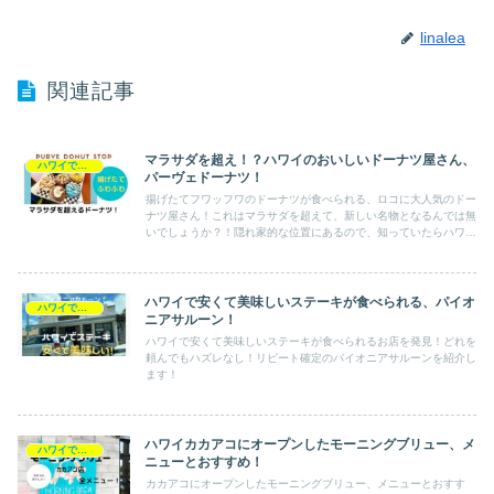
linalea
関連記事
マラサダを超え！？ハワイのおいしいドーナツ屋さん、
ハワイで食べる
パーヴェドーナツ！
揚げたてフワッフワのドーナツが食べられる、ロコに大人気のドー
ナツ屋さん！これはマラサダを超えて、新しい名物となるんでは無
いでしょうか？！隠れ家的な位置にあるので、知っていたらハワイ
通！！
ハワイで安くて美味しいステーキが食べられる、パイオ
ハワイで食べる
ニアサルーン！
ハワイで安くて美味しいステーキが食べられるお店を発見！どれを
頼んでもハズレなし！リピート確定のパイオニアサルーンを紹介し
ます！
ハワイカカアコにオープンしたモーニングブリュー、メ
ハワイで食べる
ニューとおすすめ！
カカアコにオープンしたモーニングブリュー、メニューとおすす