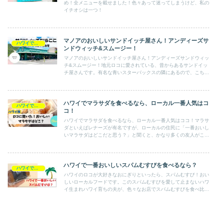
め！全メニューを載せました！色々あって迷ってしまうけど、私の
イチオシは一つ！
マノアのおいしいサンドイッチ屋さん！アンディーズサ
ハワイで食べる
ンドウィッチ&スムージー！
マノアのおいしいサンドイッチ屋さん！アンディーズサンドウィッ
チ&スムージー！地元ロコに愛されている、昔からあるサンドイッ
チ屋さんです。有名な青いスターバックスの隣にあるので、こちら
によった際に行ってみてはいかがでしょうか？
ハワイでマラサダを食べるなら、ローカル一番人気はコ
ハワイで食べる
コ！
ハワイでマラサダを食べるなら、ローカル一番人気はココ！マラサ
ダといえばレナーズが有名ですが、ローカルの住民に「一番おいし
いマラサダはどこだと思う？」と聞くと、かなり多くの友人がこの
パイプラインだと答えます！なんでそんなに人気なのか？くわしく
お伝えします！
ハワイで一番おいしいスパムむすびを食べるなら？
ハワイで食べる
ハワイのロコが大好きなおにぎりといったら、スパムむすび！おい
しいローカルフードです。このスパムむすびを愛して止まないハワ
イ生まれハワイ育ちの夫が、色々なお店でスパムむすびを食べ比
べ、ここが一番おいしい！と言ったのがハワイの「セブンイレブ
ン」のスパムむすびです！意外ですが実はとってもおいしい・・！