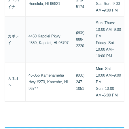
ナ・ハ
373-
Honolulu, HI 96821
Sat–Sun: 9:00
イナ
5174
AM–9:00 PM
Sun–Thurs:
10:00 AM–9:00
(808)
カポレ
4450 Kapolei Pkwy
PM
888-
イ
#530, Kapolei, HI 96707
Friday–Sat:
2220
10:00 AM–
10:00 PM
Mon–Sat:
46-056 Kamehameha
(808)
10:00 AM–9:00
カネオ
Hwy #273, Kaneohe, HI
247-
PM
ヘ
96744
1051
Sun: 10:00
AM–6:00 PM