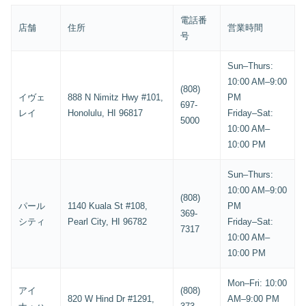
電話番
店舗
住所
営業時間
号
Sun–Thurs:
10:00 AM–9:00
(808)
イヴェ
888 N Nimitz Hwy #101,
PM
697-
レイ
Honolulu, HI 96817
Friday–Sat:
5000
10:00 AM–
10:00 PM
Sun–Thurs:
10:00 AM–9:00
(808)
パール
1140 Kuala St #108,
PM
369-
シティ
Pearl City, HI 96782
Friday–Sat:
7317
10:00 AM–
10:00 PM
Mon–Fri: 10:00
アイ
(808)
820 W Hind Dr #1291,
AM–9:00 PM