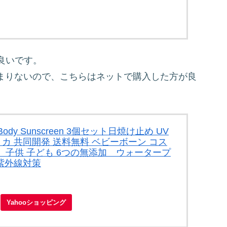
良いです。
あまりないので、こちらはネットで購入した方が良
&Body Sunscreen 3個セット日焼け止め UV
ミカ 共同開発 送料無料 ベビーボーン コス
++++ 子供 子ども 6つの無添加 ウォータープ
 紫外線対策
Yahooショッピング